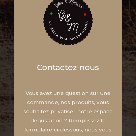
Contactez-nous
Vous avez une question sur une
commande, nos produits, vous
souhaitez privatiser notre espace
dégustation ? Remplissez le
formulaire ci-dessous, nous vous