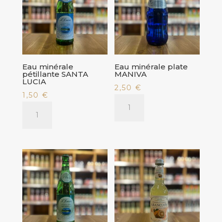
CIPRIANI
Eau minérale
Eau minérale plate
pétillante SANTA
MANIVA
LUCIA
2,50
€
1,50
€
quantité
quantité
de
de
Eau
Eau
minérale
minérale
plate
pétillante
MANIVA
SANTA
LUCIA