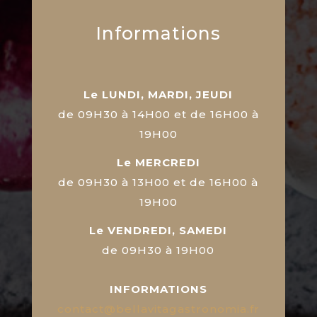
Informations
Le LUNDI, MARDI, JEUDI
de 09H30 à 14H00 et de 16H00 à
19H00
Le MERCREDI
de 09H30 à 13H00 et de 16H00 à
19H00
Le VENDREDI, SAMEDI
de 09H30 à 19H00
INFORMATIONS
contact@bellavitagastronomia.fr