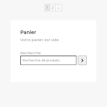
Beer
1
2
→
Panier
Votre panier est vide.
Recherche