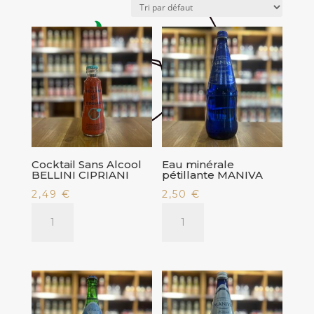
Cocktail Sans Alcool
Eau minérale
BELLINI CIPRIANI
pétillante MANIVA
2,49
€
2,50
€
quantité
quantité
de
de
Cocktail
Eau
Sans
minérale
Alcool
pétillante
BELLINI
MANIVA