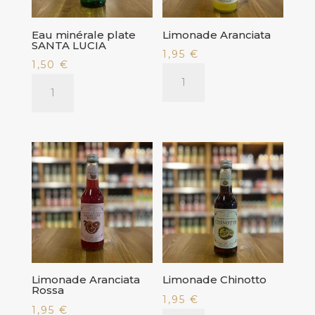
Eau minérale plate
Limonade Aranciata
SANTA LUCIA
1,95
€
1,50
€
quantité
quantité
de
de
Limonade
Eau
Aranciata
minérale
plate
SANTA
LUCIA
Limonade Aranciata
Limonade Chinotto
Rossa
1,95
€
1,95
€