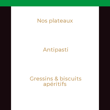
Nos plateaux
Antipasti
Gressins & biscuits
apéritifs