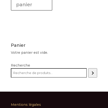
PIETROSO
panier
"Terre
Siciliane"
Panier
Votre panier est vide.
Recherche
Mentions légales