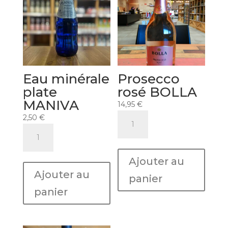
Eau minérale
Prosecco
plate
rosé BOLLA
MANIVA
14,95
€
quantité
2,50
€
de
quantité
Prosecco
de
rosé
Eau
Ajouter au
BOLLA
minérale
Ajouter au
plate
panier
MANIVA
panier