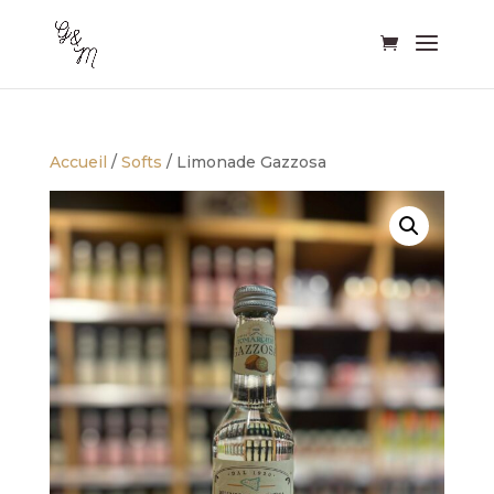
Accueil
/
Softs
/ Limonade Gazzosa