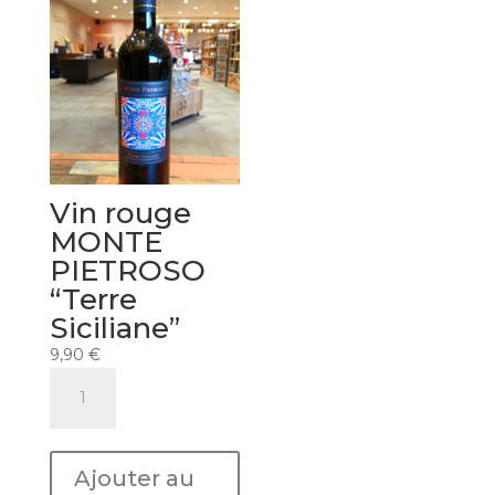
Vin rouge
MONTE
PIETROSO
“Terre
Siciliane”
9,90
€
quantité
de
Vin
rouge
Ajouter au
MONTE