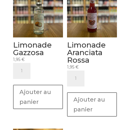
Limonade
Limonade
Gazzosa
Aranciata
Rossa
1,95
€
quantité
1,95
€
de
quantité
Limonade
de
Gazzosa
Limonade
Ajouter au
Aranciata
Ajouter au
Rossa
panier
panier