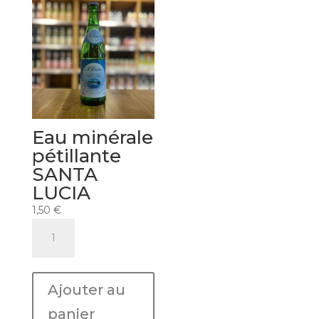
Eau minérale
pétillante
SANTA
LUCIA
1,50
€
quantité
de
Eau
minérale
Ajouter au
pétillante
SANTA
panier