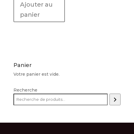
Ajouter au
MONTE
PIETROSO
panier
"Terre
Siciliane"
Panier
Votre panier est vide.
Recherche