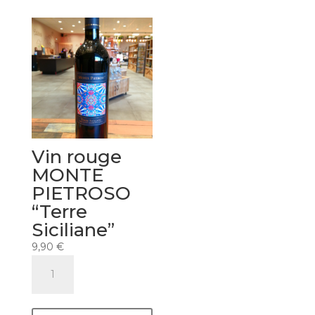
Vin rouge
MONTE
PIETROSO
“Terre
Siciliane”
9,90
€
quantité
de
Vin
rouge