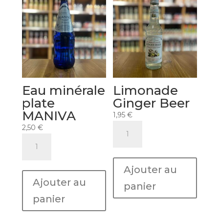
Eau minérale
Limonade
plate
Ginger Beer
MANIVA
1,95
€
quantité
2,50
€
de
quantité
Limonade
de
Ginger
Eau
Ajouter au
Beer
minérale
Ajouter au
plate
panier
MANIVA
panier