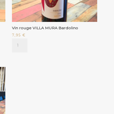
Vin rouge VILLA MURA Bardolino
7,95
€
quantité
de
Vin
rouge
VILLA
MURA
Bardolino