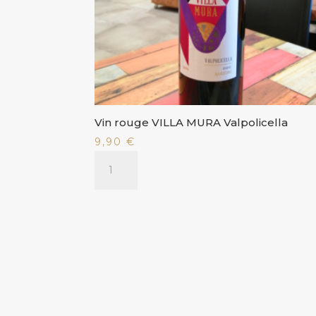
Vin rouge VILLA MURA Valpolicella
9,90
€
quantité
de
Vin
rouge
VILLA
MURA
Valpolicella