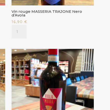
Vin rouge MASSERIA TRAJONE Nero
d’Avola
16,90
€
quantité
de
Vin
rouge
MASSERIA
TRAJONE
Nero
d'Avola