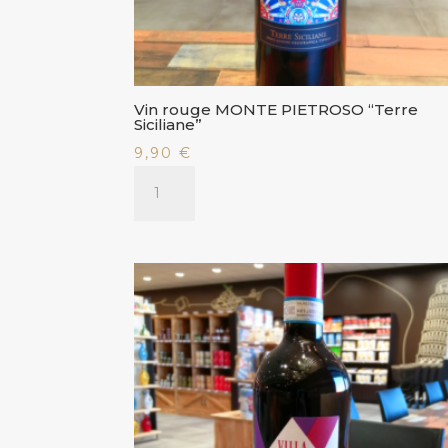
Vin rouge MONTE PIETROSO “Terre
Siciliane”
9,90
€
quantité
de
Vin
rouge
MONTE
PIETROSO
"Terre
Siciliane"