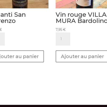
ianti San
Vin rouge VILLA
renzo
MURA Bardolin
€
7,95
€
ité
quantité
de
ti
Vin
rouge
jouter au panier
Ajouter au panier
nzo
VILLA
MURA
Bardolino