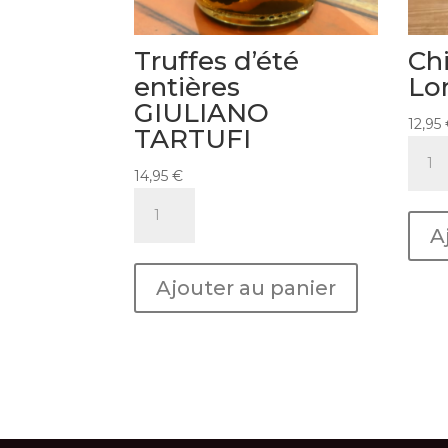
Truffes d’été
Ch
entières
Lo
GIULIANO
12,95
TARTUFI
quant
de
14,95
€
Chian
quantité
San
de
A
Lore
Truffes
d'été
Ajouter au panier
entières
GIULIANO
TARTUFI