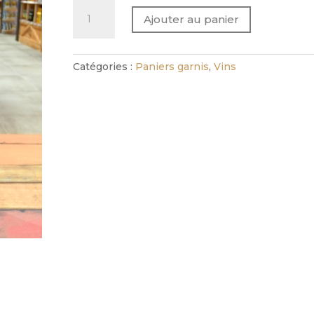
quantité
Ajouter au panier
de
Vin
rouge
Catégories :
Paniers garnis
,
Vins
MASSERIA
TRAJONE
Nero
d'Avola