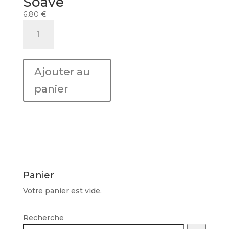
Soave
6,80
€
quantité
de
Vin
blanc
Ajouter au
VILLA
MURA
panier
Soave
Panier
Votre panier est vide.
Recherche