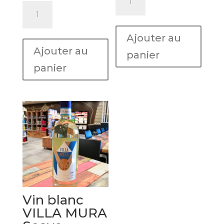
de
quantité
Red
de
Spritz
Vin
Ajouter au
FRANZINI
blanc
Ajouter au
pétillant
panier
CECILIA
panier
B.
Vin blanc
VILLA MURA