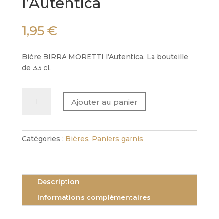
l’Autentica
1,95
€
Bière BIRRA MORETTI l’Autentica. La bouteille
de 33 cl.
quantité
Ajouter au panier
de
Bière
BIRRA
MORETTI
Catégories :
Bières
,
Paniers garnis
l'Autentica
Description
Informations complémentaires