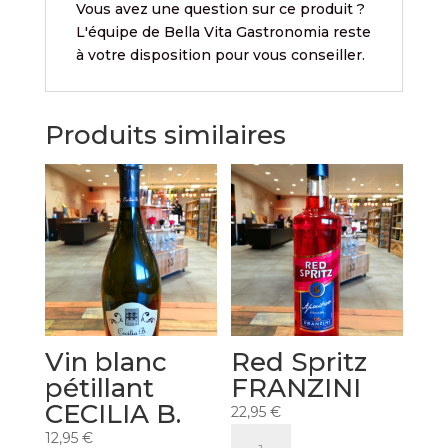
Vous avez une question sur ce produit ?
L'équipe de Bella Vita Gastronomia reste
à votre disposition pour vous conseiller.
Produits similaires
Vin blanc
Red Spritz
pétillant
FRANZINI
CECILIA B.
22,95
€
quantité
12,95
€