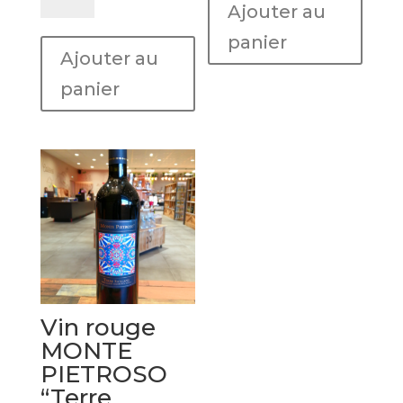
Ajouter au
l'huile
Crème
d'olive
de
panier
Ajouter au
cèpes
GIULIANO
panier
TARTUFI
Vin rouge
MONTE
PIETROSO
“Terre