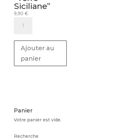
Siciliane”
9,90
€
quantité
de
Vin
rouge
Ajouter au
MONTE
PIETROSO
panier
"Terre
Siciliane"
Panier
Votre panier est vide.
Recherche