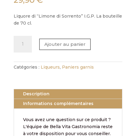
29,90
€
Liquore di “Limone di Sorrento” I.G.P. La bouteille
de 70 cl.
quantité
Ajouter au panier
de
Limocello
di
Sorrento
Catégories :
Liqueurs
,
Paniers garnis
Description
Informations complémentaires
Vous avez une question sur ce produit ?
L'équipe de Bella Vita Gastronomia reste
à votre disposition pour vous conseiller.