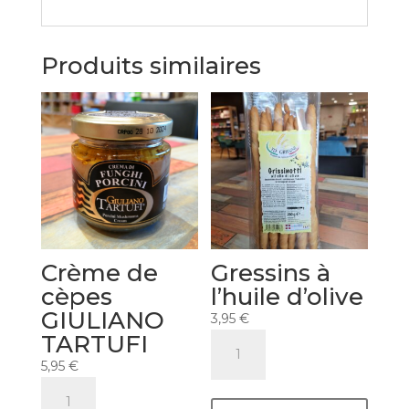
Produits similaires
Crème de
Gressins à
cèpes
l’huile d’olive
GIULIANO
3,95
€
TARTUFI
quantité
de
5,95
€
Gressins
quantité
à
de