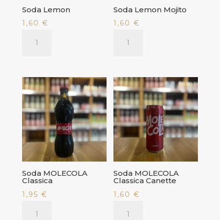
Soda Lemon
Soda Lemon Mojito
1,60
€
1,60
€
quantité
quantité
de
de
Soda
Soda
Lemon
Lemon
Mojito
Soda MOLECOLA
Soda MOLECOLA
Classica
Classica Canette
1,95
€
1,60
€
quantité
quantité
de
de