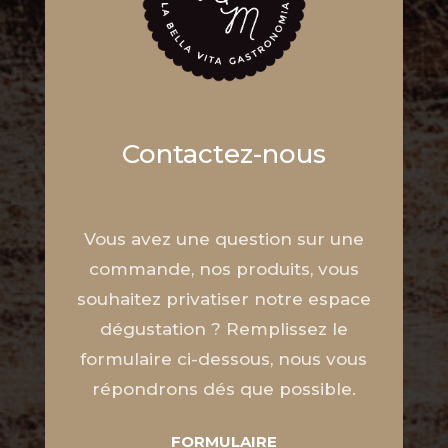
Contactez-nous
Vous avez une question sur une
commande, nos produits, vous
souhaitez privatiser notre espace
dégustation ? Remplissez le
formulaire ci-dessous, nous vous
répondrons dés que possible.
FORMULAIRE