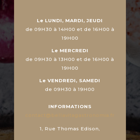
Le LUNDI, MARDI, JEUDI
de 09H30 à 14H00 et de 16H00 à
19H00
Le MERCREDI
de 09H30 à 13H00 et de 16H00 à
19H00
Le VENDREDI, SAMEDI
de 09H30 à 19H00
INFORMATIONS
contact@bellavitagastronomia.fr
1, Rue Thomas Edison,