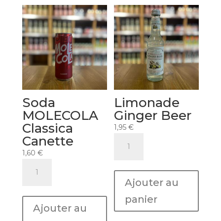
Soda
Limonade
MOLECOLA
Ginger Beer
Classica
1,95
€
Canette
quantité
de
1,60
€
Limonade
quantité
Ginger
de
Ajouter au
Beer
Soda
MOLECOLA
panier
Ajouter au
Classica
Canette