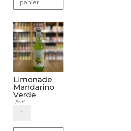
panier
Limonade
Mandarino
Verde
1,95
€
quantité
de
Limonade
Mandarino