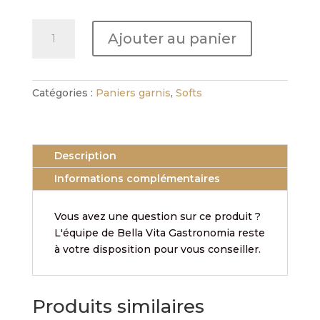
quantité
Ajouter au panier
de
Cocktail
Sans
Alcool
Catégories :
Paniers garnis
,
Softs
BELLINI
CIPRIANI
Description
Informations complémentaires
Vous avez une question sur ce produit ?
L'équipe de Bella Vita Gastronomia reste
à votre disposition pour vous conseiller.
Produits similaires