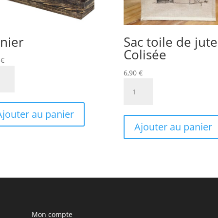
nier
Sac toile de jute
Colisée
0
€
tité
6,90
€
quantité
er
de
Sac
Ajouter au panier
toile
Ajouter au panier
de
jute
Colisée
Mon compte