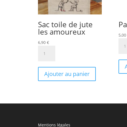
Sac toile de jute
Pa
les amoureux
5,0
quan
6,90
€
de
quantité
Pani
de
Sac
toile
Ajouter au panier
de
jute
les
amoureux
Mentions légales