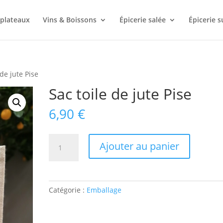
plateaux
Vins & Boissons
Épicerie salée
Épicerie s
 de jute Pise
Sac toile de jute Pise
6,90
€
quantité
Ajouter au panier
de
Sac
toile
de
Catégorie :
Emballage
jute
Pise