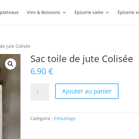
plateaux
Vins & Boissons
Épicerie salée
Épicerie s
 de jute Colisée
Sac toile de jute Colisée
6,90
€
quantité
Ajouter au panier
de
Sac
toile
de
Catégorie :
Emballage
jute
Colisée