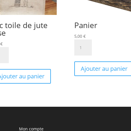
c toile de jute
Panier
se
5,00
€
quantité
0
€
de
tité
Panier
Ajouter au panier
Ajouter au panier
Mon compte