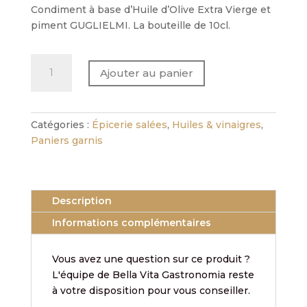
Condiment à base d’Huile d’Olive Extra Vierge et
piment GUGLIELMI. La bouteille de 10cl.
quantité
Ajouter au panier
de
Condiment
à
base
Catégories :
Épicerie salées
,
Huiles & vinaigres
,
d'Huile
Paniers garnis
d’Olive
Extra
Vierge
Description
et
piment
Informations complémentaires
GUGLIELMI
Vous avez une question sur ce produit ?
L'équipe de Bella Vita Gastronomia reste
à votre disposition pour vous conseiller.