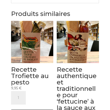
Produits similaires
Recette
Recette
Trofiette au
authentique
pesto
et
traditionnell
9,95
€
e pour
quantité
de
‘fettucine’ à
Recette
la sauce aux