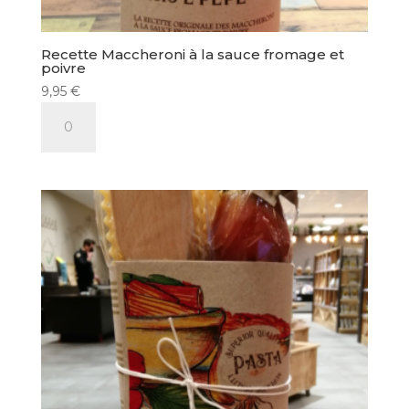
Recette Maccheroni à la sauce fromage et
poivre
9,95
€
quantité
de
Recette
Maccheroni
à
la
sauce
fromage
et
poivre