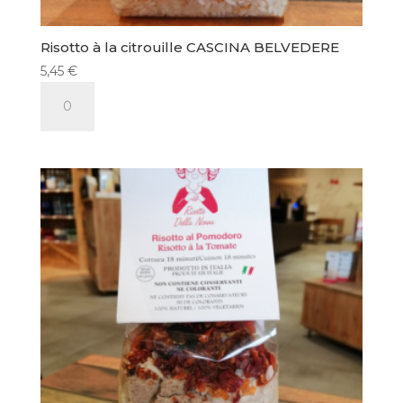
Risotto à la citrouille CASCINA BELVEDERE
5,45
€
quantité
de
Risotto
à
la
citrouille
CASCINA
BELVEDERE