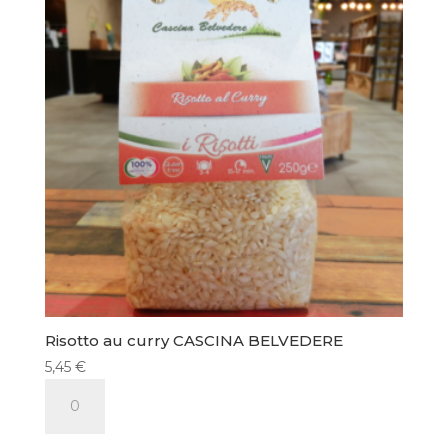
DELLA
NONNA
Risotto au curry CASCINA BELVEDERE
5,45
€
quantité
de
Risotto