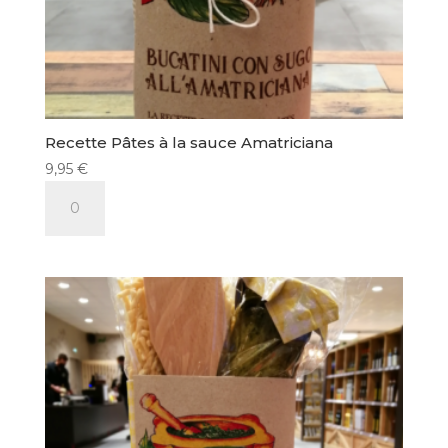
Recette Pâtes à la sauce Amatriciana
9,95
€
quantité
de
Recette
Pâtes
à
la
sauce
Amatriciana