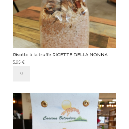
Risotto à la truffe RICETTE DELLA NONNA
5,95
€
quantité
de
Risotto
à
la
truffe
RICETTE
DELLA
NONNA