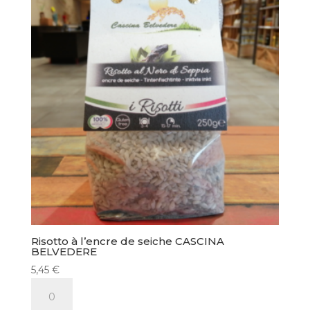
Risotto à l’encre de seiche CASCINA
BELVEDERE
5,45
€
quantité
de