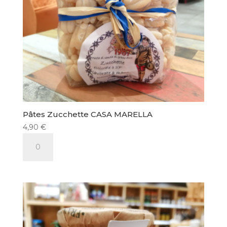
Pâtes Zucchette CASA MARELLA
4,90
€
quantité
de
Pâtes
Zucchette
CASA
MARELLA