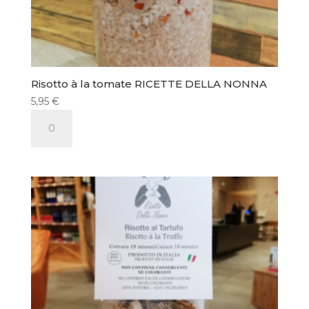
Risotto à la tomate RICETTE DELLA NONNA
5,95
€
quantité
de
Risotto
à
la
tomate
RICETTE
DELLA
NONNA