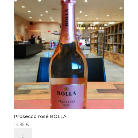
FRANTOIO
DI
SANT
AGATA
D’ONEGLIA
Prosecco rosé BOLLA
14,95
€
quantité