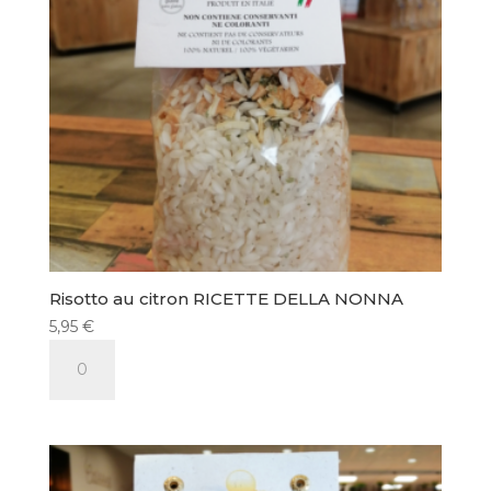
Risotto au citron RICETTE DELLA NONNA
5,95
€
quantité
de
Risotto
au
citron
RICETTE