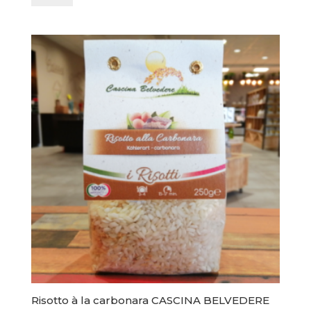
Risotto
à
l'encre
de
seiche
CASCINA
BELVEDERE
Risotto à la carbonara CASCINA BELVEDERE