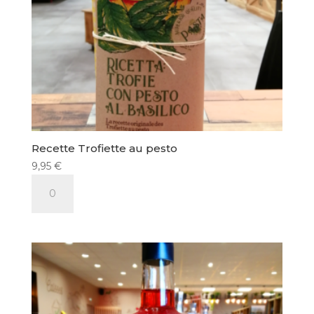
Recette Trofiette au pesto
9,95
€
quantité
de
Recette
Trofiette
au
pesto